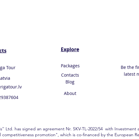
Explore
cts
Packages
Be the fi
iga Tour
latest 
Contacts
Latvia
Blog
rigatour
.lv
About
 29387604
ls’’ Ltd. has signed an agreement Nr. SKV-TL-2022/54 with Investment
nal competitiveness promotion", which is co-financed by the European